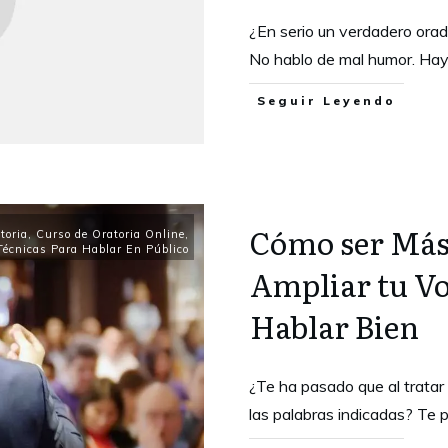
¿En serio un verdadero orado
No hablo de mal humor. Ha
Seguir Leyendo
Cómo ser Más
toria
,
Curso de Oratoria Online
,
Técnicas Para Hablar En Público
Ampliar tu Vo
Hablar Bien
¿Te ha pasado que al trata
las palabras indicadas? Te 