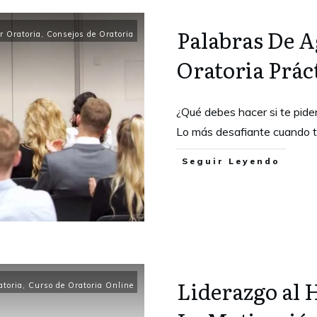
Palabras De A
 Oratoria
,
Consejos de Oratoria
Oratoria Prác
¿Qué debes hacer si te pide
Lo más desafiante cuando 
Seguir Leyendo
Liderazgo al 
atoria
,
Curso de Oratoria Online