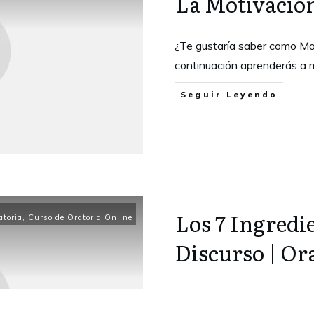
La Motivación
¿Te gustaría saber como Mo
continuación aprenderás a m
Seguir Leyendo
Los 7 Ingredi
atoria
,
Curso de Oratoria Online
Discurso | Or
¿Quieres diseñar un Discur
todos Sorprendidos al Escuc