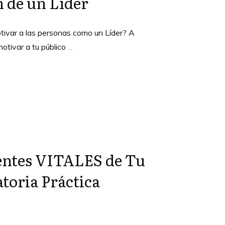
 de un Líder
tivar a las personas como un Líder? A
otivar a tu público
...
entes VITALES de Tu
atoria Práctica
so de Oratoria PODEROSO que deje a
harte? En este artículo aprenderás