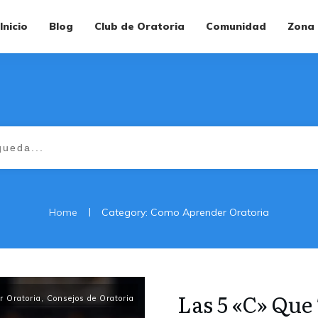
Inicio
Blog
Club de Oratoria
Comunidad
Zona
|
Home
Category: Como Aprender Oratoria
Las 5 «C» Que
 Oratoria
,
Consejos de Oratoria