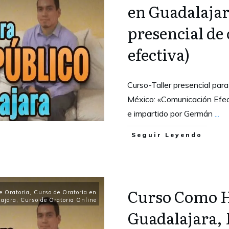
en Guadalajar
presencial de
efectiva)
Curso-Taller presencial para
México: «Comunicación Efec
e impartido por Germán
...
Seguir Leyendo
Curso Como H
e Oratoria
,
Curso de Oratoria en
ajara
,
Curso de Oratoria Online
Guadalajara,