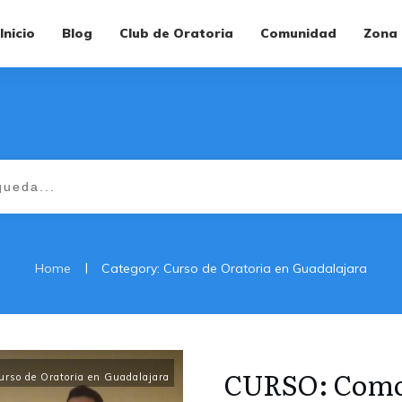
Inicio
Blog
Club de Oratoria
Comunidad
Zona
|
Home
Category: Curso de Oratoria en Guadalajara
CURSO: Como 
urso de Oratoria en Guadalajara