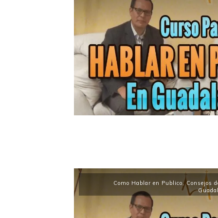
Como Hablar en Publico
,
Consejos d
Guadal